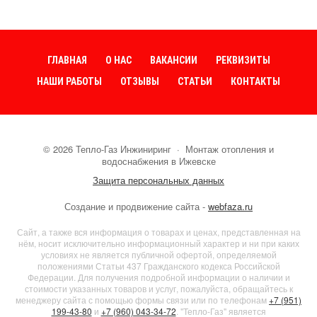
ГЛАВНАЯ
О НАС
ВАКАНСИИ
РЕКВИЗИТЫ
НАШИ РАБОТЫ
ОТЗЫВЫ
СТАТЬИ
КОНТАКТЫ
©
2026
Тепло-Газ Инжиниринг
·
Монтаж отопления и
водоснабжения в Ижевске
Защита персональных данных
Создание и продвижение сайта -
webfaza.ru
Сайт, а также вся информация о товарах и ценах, представленная на
нём, носит исключительно информационный характер и ни при каких
условиях не является публичной офертой, определяемой
положениями Статьи 437 Гражданского кодекса Российской
Федерации. Для получения подробной информации о наличии и
стоимости указанных товаров и услуг, пожалуйста, обращайтесь к
менеджеру сайта с помощью формы связи или по телефонам
+7 (951)
199-43-80
и
+7 (960) 043-34-72
. "Тепло-Газ" является