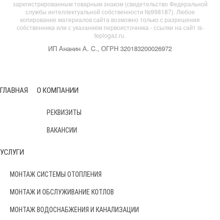
зарегистрированным товарным знаком (свидетельство Федеральной
службы интеллектуальной собственности №998187). Любое
копирование материалов сайта возможно только с разрешения
собственника или с указанием первоисточника - ссылки на сайт is-
teplogaz.ru.
ИП Ананин А. C., ОГРН 320183200026972
ГЛАВНАЯ
О КОМПАНИИ
РЕКВИЗИТЫ
ВАКАНСИИ
УСЛУГИ
МОНТАЖ СИСТЕМЫ ОТОПЛЕНИЯ
МОНТАЖ И ОБСЛУЖИВАНИЕ КОТЛОВ
МОНТАЖ ВОДОСНАБЖЕНИЯ И КАНАЛИЗАЦИИ